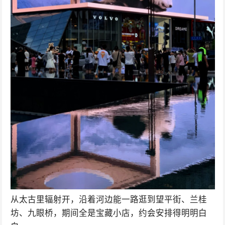
从太古里辐射开，沿着河边能一路逛到望平街、兰桂
坊、九眼桥，期间全是宝藏小店，约会安排得明明白