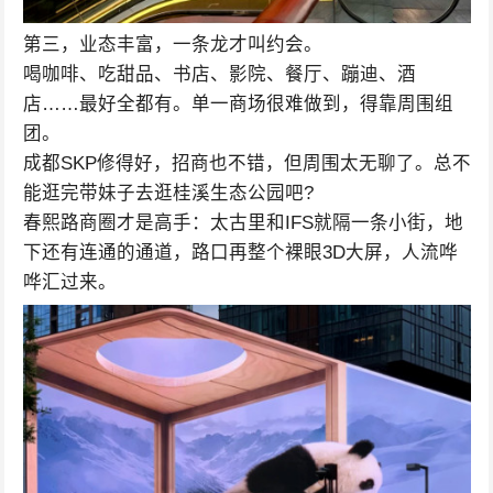
第三，业态丰富，一条龙才叫约会。
喝咖啡、吃甜品、书店、影院、餐厅、蹦迪、酒
店……最好全都有。单一商场很难做到，得靠周围组
团。
成都SKP修得好，招商也不错，但周围太无聊了。总不
能逛完带妹子去逛桂溪生态公园吧?
春熙路商圈才是高手：太古里和IFS就隔一条小街，地
下还有连通的通道，路口再整个裸眼3D大屏，人流哗
哗汇过来。