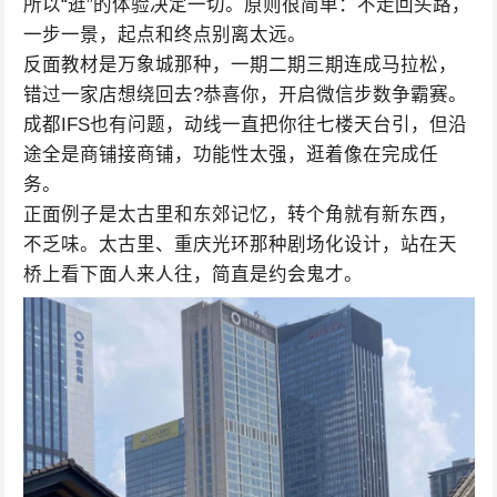
所以“逛”的体验决定一切。原则很简单：不走回头路，
一步一景，起点和终点别离太远。
反面教材是万象城那种，一期二期三期连成马拉松，
错过一家店想绕回去?恭喜你，开启微信步数争霸赛。
成都IFS也有问题，动线一直把你往七楼天台引，但沿
途全是商铺接商铺，功能性太强，逛着像在完成任
务。
正面例子是太古里和东郊记忆，转个角就有新东西，
不乏味。太古里、重庆光环那种剧场化设计，站在天
桥上看下面人来人往，简直是约会鬼才。