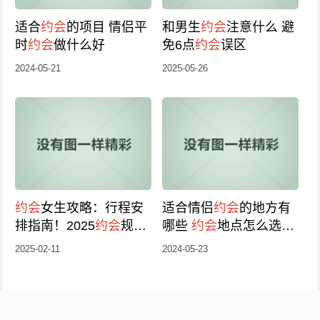
适合
约会
的项目 情侣平
和男生
约会
注意什么 避
时
约会
做什么好
免6点
约会
误区
2024-05-21
2025-05-26
约会
女生攻略：行程安
适合情侣
约会
的地方有
排指南！2025
约会
规划
哪些
约会
地点怎么选择
参考
比较好
2025-02-11
2024-05-23