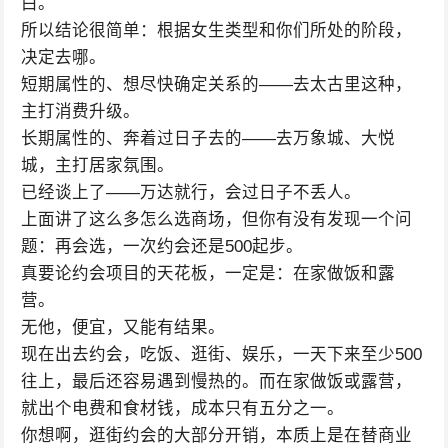
白。
所以结论很简单：根据女生类型和你们所处的阶段，
决定去哪。
短期属性的、想尽快确定关系的——去太古里这种，
主打消费升级。
长期属性的、奔着过日子去的——去万象城、大悦
城，主打居家氛围。
已经谈上了——万达就行，会过日子不丢人。
上面讲了这么多怎么选商场，但你有没有发现一个问
题：再会选，一次约会还是500起步。
真要论约会项目的天花板，一定是：在家做饭和露
营。
无他，便宜，又能有结果。
现在出去约会，吃饭、逛街、娱乐，一天下来至少500
往上，最后还容易遇到慢热的。而在家做饭或露营，
就出个电费和食材钱，成本只有五分之一。
你想啊，逛街约会的大部分开销，本质上是在替商业